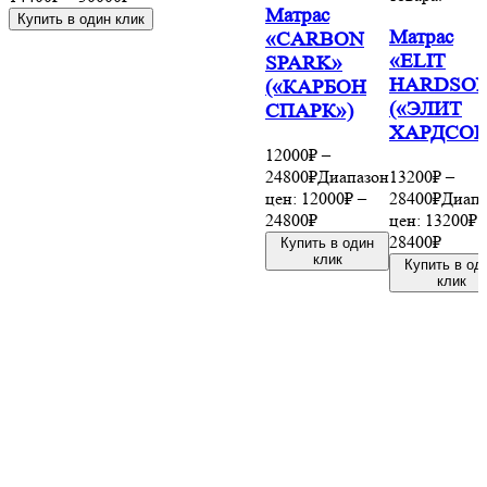
Матрас
Купить в один клик
Матрас
«CARBON
«ELIT
SPARK»
HARDSO
(«КАРБОН
(«ЭЛИТ
СПАРК»)
ХАРДСОН
12000
₽
–
24800
₽
Диапазон
13200
₽
–
цен: 12000₽ –
28400
₽
Диапа
24800₽
цен: 13200₽ 
28400₽
Купить в один
клик
Купить в од
клик