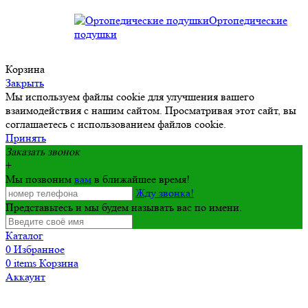
Ортопедические
подушки
Корзина
Закрыть
Мы используем файлы cookie для улучшения вашего
взаимодействия с нашим сайтом. Просматривая этот сайт, вы
соглашаетесь с использованием файлов cookie.
Принять
Заказать звонок
+
Мы позвоним
вам
в ближайшее время!
Жду звонка!
Представьтесь и мы будем называть вас по имени.
Каталог
0
Избранное
0
items
Корзина
Аккаунт