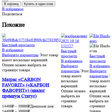
В корзину
Купить в один клик
В избранное
Поделиться:
Похожие
Быстрый просмотр
В избранное
Быстрый
Выберите параметры
Этот товар
просмотр
Быстрый
имеет несколько вариаций.
В избранное
просмотр
Опции можно выбрать на
Выберите
В избранное
странице товара.
параметры
Этот
Выберите
товар имеет
параметры
Э
Матрас «CARBON
несколько
товар имеет
FAVORIT» («КАРБОН
вариаций.
несколько
ФАВОРИТ») (аналог
Опции можно
вариаций.
выбрать на
Опции можн
премиум Статус)
странице
выбрать на
товара.
странице
14400
₽
–
30000
₽
Диапазон цен:
товара.
14400₽ – 30000₽