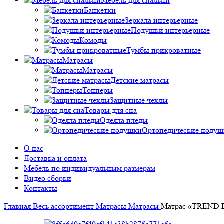
Мебель для спальни
Банкетки
Зеркала интерьерные
Подушки интерьерные
Комоды
Тумбы прикроватные
Матрасы
Матрасы
Детские матрасы
Топперы
Защитные чехлы
Товары для сна
Одеяла пледы
Ортопедические подуш
О нас
Доставка и оплата
Мебель по индивидуальным размерам
Видео сборки
Контакты
Главная
Весь ассортимент
Матрасы
Матрасы
Матрас «TREND 