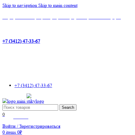
Skip to navigation
Skip to main content
Шоу-Рум: г.Ижевск, ТЦ Эльгрин, 4 этаж, офис 427, 10 лет Октября, 53
+7 (3412) 47-33-67
+7 (3412) 47-33-67
Search
0
Wishlist
Войти / Зарегистрироваться
0
items
0
₽