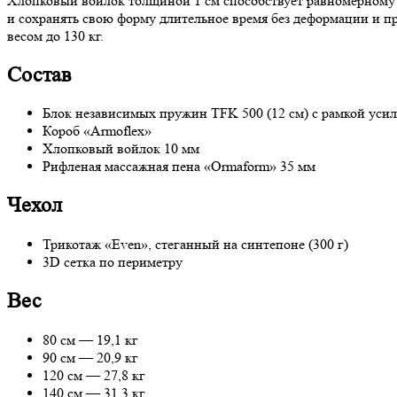
Хлопковый войлок толщиной 1 см способствует равномерному р
и сохранять свою форму длительное время без деформации и п
весом до 130 кг.
Состав
Блок независимых пружин TFK 500 (12 см) с рамкой уси
Короб «Armoflex»
Хлопковый войлок 10 мм
Рифленая массажная пена «Ormaform» 35 мм
Чехол
Трикотаж «Even», стеганный на синтепоне (300 г)
3D сетка по периметру
Вес
80 см — 19,1 кг
90 см — 20,9 кг
120 см — 27,8 кг
140 см — 31,3 кг