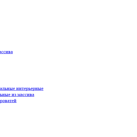
ассива
пальные интерьерные
ьные из массива
роватей