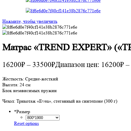
Нажмите, чтобы увеличить
Матрас «TREND EXPERT» («
16200
₽
–
33500
₽
Диапазон цен: 16200₽ –
Жесткость: Средне-жесткий
Высота: 24 см
Блок независимых пружин
Чехол: Трикотаж «Even», стеганный на синтепоне (300 г)
*
Размер
Reset options