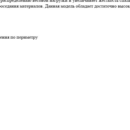
аспределению весовой нагрузки и увеличивает жесткость спаль
роседания материалов. Данная модель обладает достаточно высо
ления по периметру