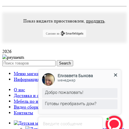
Показ виджета приостановлен,
продлить
.
Сделано на
2026
Search
Елизавета Быкова
Меню магазина
менеджер
Информация
Добро пожаловать!
О нас
Доставка и оплата
Готовы преобразить дом?
Мебель по индивидуальным размерам
Видео сборки
Елизавета Быкова
печатает...
Контакты
Детская мебель
Введите сообщение
Детские кровати из