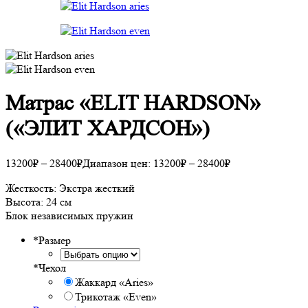
Матрас «ELIT HARDSON»
(«ЭЛИТ ХАРДСОН»)
13200
₽
–
28400
₽
Диапазон цен: 13200₽ – 28400₽
Жесткость: Экстра жесткий
Высота: 24 см
Блок независимых пружин
*
Размер
*
Чехол
Жаккард «Aries»
Трикотаж «Even»