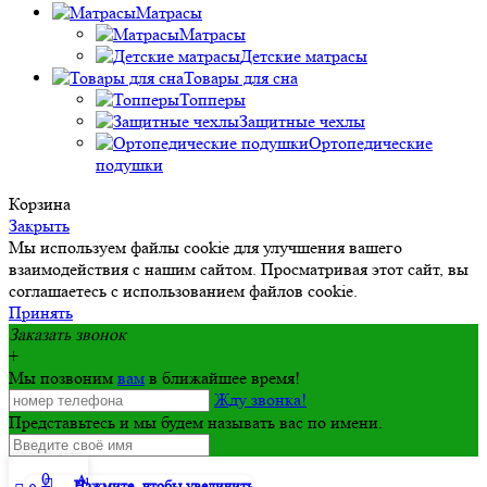
Матрасы
Матрасы
Детские матрасы
Товары для сна
Топперы
Защитные чехлы
Ортопедические
подушки
Корзина
Закрыть
Мы используем файлы cookie для улучшения вашего
взаимодействия с нашим сайтом. Просматривая этот сайт, вы
соглашаетесь с использованием файлов cookie.
Принять
Заказать звонок
+
Мы позвоним
вам
в ближайшее время!
Жду звонка!
Представьтесь и мы будем называть вас по имени.
0
Аккаунт
Нажмите, чтобы увеличить