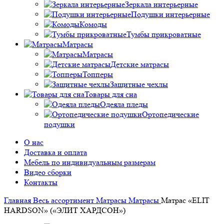
Зеркала интерьерные
Подушки интерьерные
Комоды
Тумбы прикроватные
Матрасы
Матрасы
Детские матрасы
Топперы
Защитные чехлы
Товары для сна
Одеяла пледы
Ортопедические
подушки
О нас
Доставка и оплата
Мебель по индивидуальным размерам
Видео сборки
Контакты
Главная
Весь ассортимент
Матрасы
Матрасы
Матрас «ELIT
HARDSON» («ЭЛИТ ХАРДСОН»)