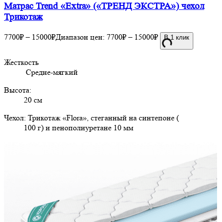
Матрас Trend «Extra» («ТРЕНД ЭКСТРА») чехол
Трикотаж
7700
₽
–
15000
₽
Диапазон цен: 7700₽ – 15000₽
В 1 клик
Жесткость
Средне-мягкий
Высота:
20 см
Чехол: Трикотаж «Flora», стеганный на синтепоне (
100 г) и пенополиуретане 10 мм