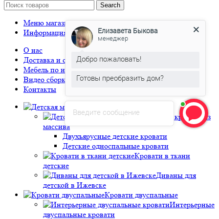
Search
Елизавета Быкова
Меню магазина
менеджер
Информация
Добро пожаловать!
О нас
Доставка и оплата
Готовы преобразить дом?
Мебель по индивидуальным размерам
Видео сборки
Елизавета Быкова
печатает...
Контакты
Детская мебель
Введите сообщение
Детские кровати из
массива
Двухъярусные детские кровати
Детские односпальные кровати
Кровати в ткани
детские
Диваны для
детской в Ижевске
Кровати двуспальные
Интерьерные
двуспальные кровати