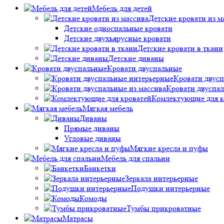
Мебель для детей
Детские кровати из м
Детские односпальные кровати
Детские двухъярусные кровати
Детские кровати в ткани
Детские диваны
Кровати двуспальные
Кровати двус
Кровати двуспал
Комлектующие для к
Мягкая мебель
Диваны
Прямые диваны
Угловые диваны
Мягкие кресла и пуфы
Мебель для спальни
Банкетки
Зеркала интерьерные
Подушки интерьерные
Комоды
Тумбы прикроватные
Матрасы