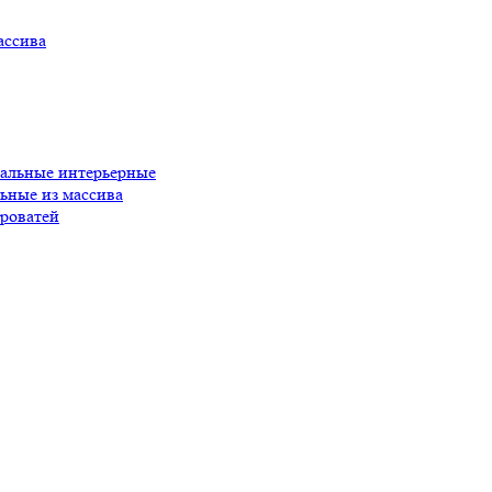
ассива
пальные интерьерные
ьные из массива
роватей