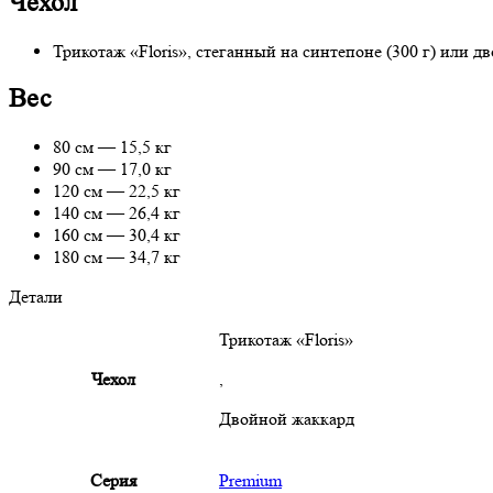
Чехол
Трикотаж «Floris», стеганный на синтепоне (300 г) или дв
Вес
80 см — 15,5 кг
90 см — 17,0 кг
120 см — 22,5 кг
140 см — 26,4 кг
160 см — 30,4 кг
180 см — 34,7 кг
Детали
Трикотаж «Floris»
Чехол
,
Двойной жаккард
Серия
Premium