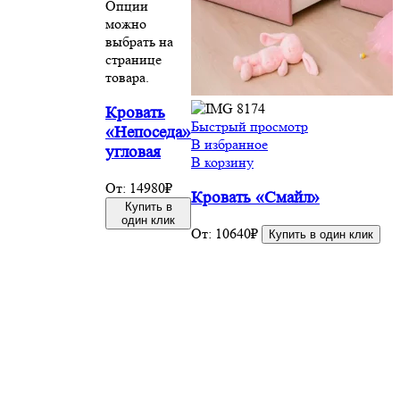
Опции
можно
выбрать на
странице
товара.
Кровать
Быстрый просмотр
«Непоседа»
В избранное
угловая
В корзину
От:
14980
₽
Кровать «Смайл»
Купить в
один клик
От:
10640
₽
Купить в один клик