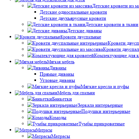
Детские кровати из м
Детские односпальные кровати
Детские двухъярусные кровати
Детские кровати в ткани
Детские диваны
Кровати двуспальные
Кровати двус
Кровати двуспал
Комлектующие для к
Мягкая мебель
Диваны
Прямые диваны
Угловые диваны
Мягкие кресла и пуфы
Мебель для спальни
Банкетки
Зеркала интерьерные
Подушки интерьерные
Комоды
Тумбы прикроватные
Матрасы
Матрасы