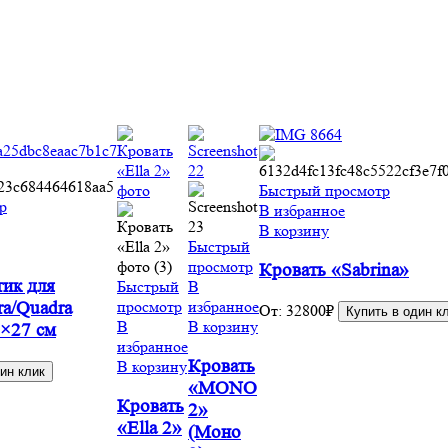
Быстрый просмотр
р
В избранное
В корзину
Быстрый
просмотр
Кровать «Sabrina»
ик для
Быстрый
В
просмотр
избранное
ra/Quadra
От:
32800
₽
Купить в один к
В
В корзину
×27 см
избранное
Кровать
В корзину
ин клик
«MONO
Кровать
2»
«Ella 2»
(Моно