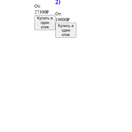
2)
От:
27300
₽
От:
Купить в
19000
₽
один
Купить в
клик
один
клик