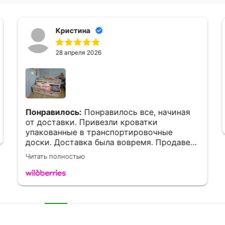
Кристина
28 апреля 2026
Понравилось:
Понравилось все, начиная
от доставки. Привезли кроватки
упакованные в транспортировочные
доски. Доставка была вовремя. Продавец
всегда на связи. Собрали конечно не
Читать полностью
быстро, все детали были в наличии.
Кроватка отличная, деткам понравились
очень ❤️
Спасибо огромное продавцу, за
подарочки отдельное спасибо. Если будем
ещё заказывать кровати, обязательно у