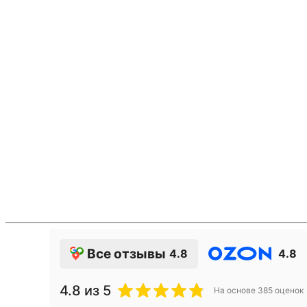
Все отзывы
4.8
4.8
4.8
из 5
На основе
385
оценок