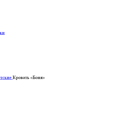
ки
етские
Кровать «Боня»