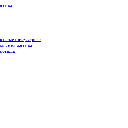
ассива
пальные интерьерные
ьные из массива
роватей