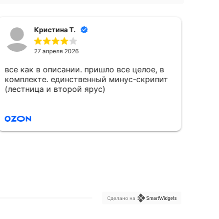
Кристина Т.
27 апреля 2026
все как в описании. пришло все целое, в
Кра
комплекте. единственный минус-скрипит
(лестница и второй ярус)
Сделано на