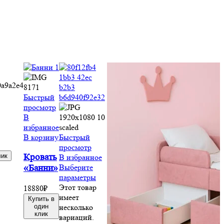
Быстрый
просмотр
В
избранное
В корзину
Быстрый
просмотр
лик
Кровать
В избранное
Выберите
«Банни»
параметры
Этот товар
18880
₽
имеет
Купить в
один
несколько
клик
вариаций.