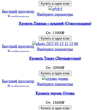
вариаций.
Купить в один клик
Опции
Быстрый просмотр
можно
Этот
Выберите параметры
В избранное
выбрать
товар
на
Кровать Панама с крышей (Односпальная)
имеет
странице
несколько
От:
13000
₽
товара.
вариаций.
Купить в один клик
Опции
Быстрый просмотр
можно
Этот
Выберите параметры
В избранное
выбрать
товар
на
Кровать Токио (Двухъярусная)
имеет
странице
несколько
От:
20900
₽
товара.
вариаций.
Купить в один клик
Опции
Быстрый просмотр
можно
Этот
Выберите параметры
В избранное
выбрать
товар
на
Кровать чердак Оттава
имеет
странице
несколько
От:
18600
₽
товара.
вариаций.
Купить в один клик