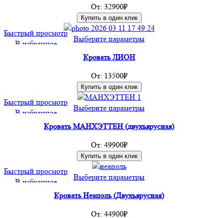
несколько
От:
32900
₽
вариаций.
Купить в один клик
Опции
Быстрый просмотр
можно
Этот
Выберите параметры
В избранное
выбрать
товар
на
Кровать ЛИОН
имеет
странице
несколько
От:
13500
₽
товара.
вариаций.
Купить в один клик
Опции
Быстрый просмотр
можно
Этот
Выберите параметры
В избранное
выбрать
товар
на
Кровать МАНХЭТТЕН (двухъярусная)
имеет
странице
несколько
От:
49900
₽
товара.
вариаций.
Купить в один клик
Опции
Быстрый просмотр
можно
Этот
Выберите параметры
В избранное
выбрать
товар
на
Кровать Неаполь (Двухъярусная)
имеет
странице
несколько
От:
44900
₽
товара.