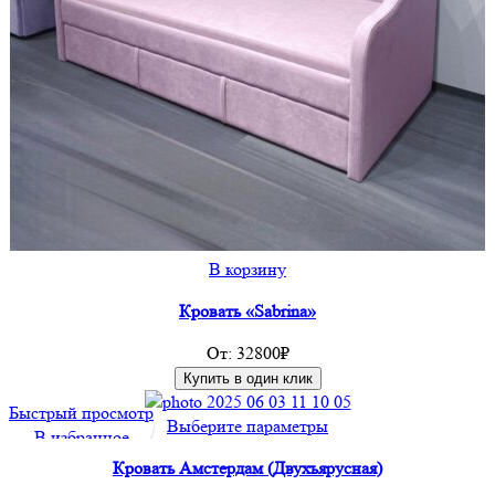
В корзину
Кровать «Sabrina»
От:
32800
₽
Купить в один клик
Быстрый просмотр
Этот
Выберите параметры
В избранное
товар
Кровать Амстердам (Двухъярусная)
имеет