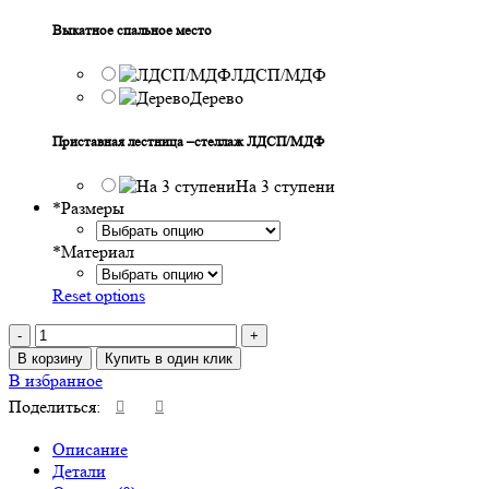
Выкатное спальное место
ЛДСП/МДФ
Дерево
Приставная лестница –стеллаж ЛДСП/МДФ
На 3 ступени
*
Размеры
*
Материал
Reset options
Количество
товара
В корзину
Купить в один клик
Кровать
В избранное
Филадельфия
Поделиться:
(Двухъярусная)
Описание
Детали