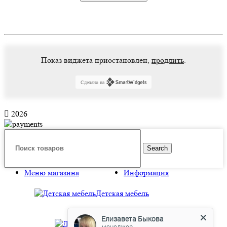
Опции
можно
выбрать
на
странице
товара.
Показ виджета приостановлен,
продлить
.
Сделано на
2026
Search
Меню магазина
Информация
Детская мебель
Елизавета Быкова
Детские
менеджер