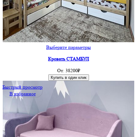
Этот
Выберите параметры
товар
Кровать СТАМБУЛ
имеет
несколько
От:
38200
₽
вариаций.
Купить в один клик
Опции
Быстрый просмотр
можно
В избранное
выбрать
на
странице
товара.