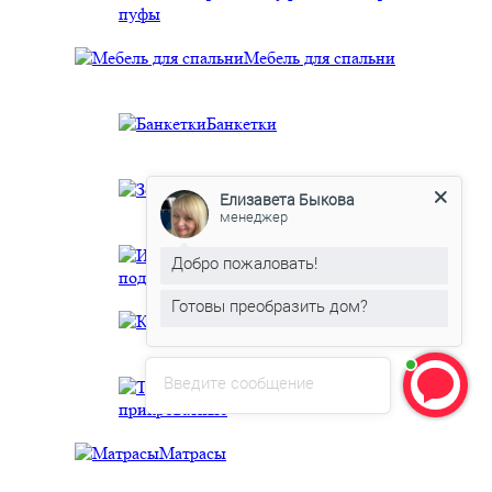
пуфы
Мебель для спальни
Банкетки
Зеркала интерьерные
Елизавета Быкова
менеджер
Интерьерные
Добро пожаловать!
подушки
Готовы преобразить дом?
Комоды
Введите сообщение
Тумбы
прикроватные
Матрасы