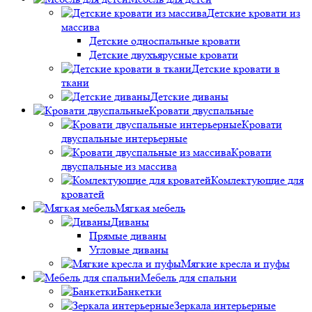
Детские кровати из
массива
Детские односпальные кровати
Детские двухъярусные кровати
Детские кровати в
ткани
Детские диваны
Кровати двуспальные
Кровати
двуспальные интерьерные
Кровати
двуспальные из массива
Комлектующие для
кроватей
Мягкая мебель
Диваны
Прямые диваны
Угловые диваны
Мягкие кресла и пуфы
Мебель для спальни
Банкетки
Зеркала интерьерные