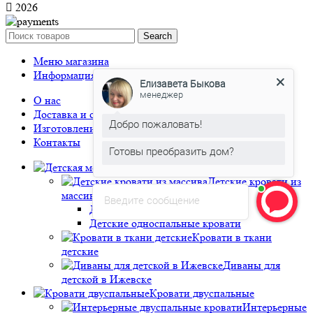
2026
Search
Меню магазина
Елизавета Быкова
Информация
менеджер
О нас
Добро пожаловать!
Доставка и оплата
Изготовление мебели по индивидуальным размерам
Готовы преобразить дом?
Контакты
Елизавета Быкова
печатает...
Детская мебель
Детские кровати из
массива
Введите сообщение
Двухъярусные детские кровати
Детские односпальные кровати
Кровати в ткани
детские
Диваны для
детской в Ижевске
Кровати двуспальные
Интерьерные