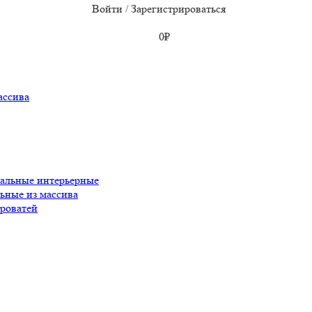
Войти / Зарегистрироваться
0
₽
ассива
пальные интерьерные
ьные из массива
роватей