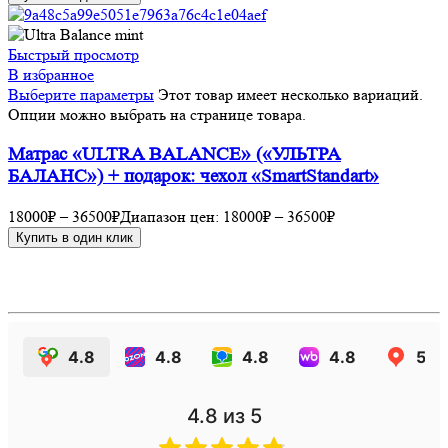
Быстрый просмотр
В избранное
Выберите параметры
Этот товар имеет несколько вариаций.
Опции можно выбрать на странице товара.
Матрас «ULTRA BALANCE» («УЛЬТРА
БАЛАНС») + подарок: чехол «SmartStandart»
18000
₽
–
36500
₽
Диапазон цен: 18000₽ – 36500₽
Купить в один клик
4.8
4.8
4.8
4.8
5.0
4.8
из 5