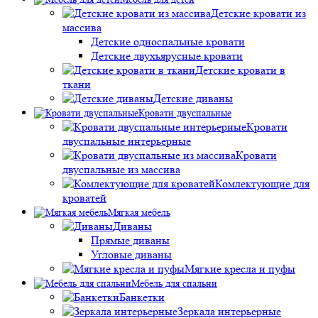
Детские кровати из
массива
Детские односпальные кровати
Детские двухъярусные кровати
Детские кровати в
ткани
Детские диваны
Кровати двуспальные
Кровати
двуспальные интерьерные
Кровати
двуспальные из массива
Комлектующие для
кроватей
Мягкая мебель
Диваны
Прямые диваны
Угловые диваны
Мягкие кресла и пуфы
Мебель для спальни
Банкетки
Зеркала интерьерные