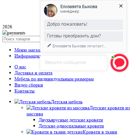
Елизавета Быкова
менеджер
Сделано на
Добро пожаловать!
2026
Готовы преобразить дом?
Search
Елизавета Быкова
печатает...
Меню магазина
Информация
Введите сообщение
О нас
Доставка и оплата
Мебель по индивидуальным размерам
Видео сборки
Контакты
Детская мебель
Детские кровати из
массива
Двухъярусные детские кровати
Детские односпальные кровати
Кровати в ткани