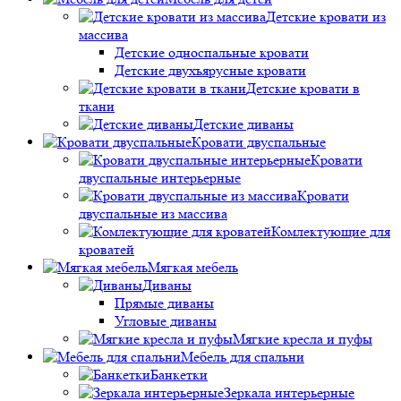
Детские кровати из
массива
Детские односпальные кровати
Детские двухъярусные кровати
Детские кровати в
ткани
Детские диваны
Кровати двуспальные
Кровати
двуспальные интерьерные
Кровати
двуспальные из массива
Комлектующие для
кроватей
Мягкая мебель
Диваны
Прямые диваны
Угловые диваны
Мягкие кресла и пуфы
Мебель для спальни
Банкетки
Зеркала интерьерные