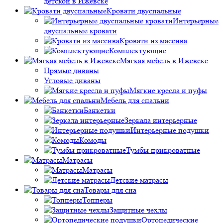
детской в Ижевске
Кровати двуспальные
Интерьерные
двуспальные кровати
Кровати из массива
Комплектующие
Мягкая мебель в Ижевске
Прямые диваны
Угловые диваны
Мягкие кресла и пуфы
Мебель для спальни
Банкетки
Зеркала интерьерные
Интерьерные подушки
Комоды
Тумбы прикроватные
Матрасы
Матрасы
Детские матрасы
Товары для сна
Топперы
Защитные чехлы
Ортопедические