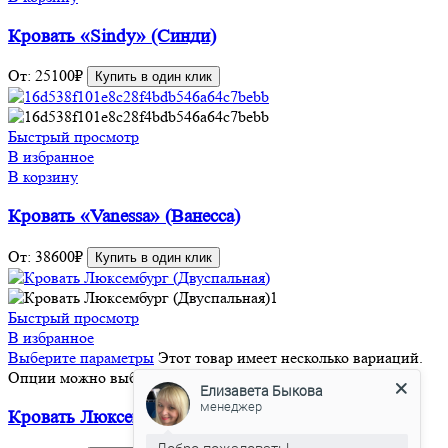
Кровать «Sindy» (Синди)
От:
25100
₽
Купить в один клик
Быстрый просмотр
В избранное
В корзину
Кровать «Vanessa» (Ванесса)
От:
38600
₽
Купить в один клик
Быстрый просмотр
В избранное
Выберите параметры
Этот товар имеет несколько вариаций.
Опции можно выбрать на странице товара.
Елизавета Быкова
менеджер
Кровать Люксембург (Двуспальная)
Добро пожаловать!