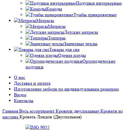
Подушки интерьерные
Комоды
Тумбы прикроватные
Матрасы
Матрасы
Детские матрасы
Топперы
Защитные чехлы
Товары для сна
Одеяла пледы
Ортопедические
подушки
О нас
Доставка и оплата
Изготовление мебели по индивидуальным размерам
Видео
Контакты
Главная
Весь ассортимент
Кровати двуспальные
Кровати из
массива
Кровать Лондон (Двуспальная)