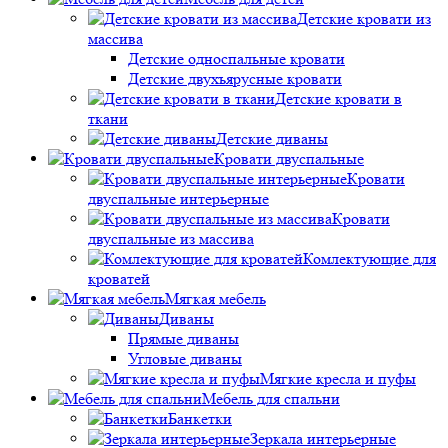
Детские кровати из
массива
Детские односпальные кровати
Детские двухъярусные кровати
Детские кровати в
ткани
Детские диваны
Кровати двуспальные
Кровати
двуспальные интерьерные
Кровати
двуспальные из массива
Комлектующие для
кроватей
Мягкая мебель
Диваны
Прямые диваны
Угловые диваны
Мягкие кресла и пуфы
Мебель для спальни
Банкетки
Зеркала интерьерные