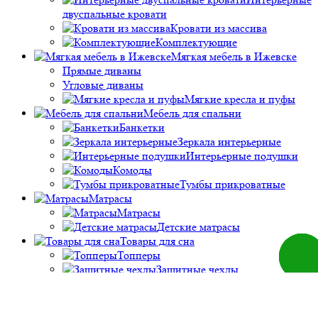
двуспальные кровати
Кровати из массива
Комплектующие
Мягкая мебель в Ижевске
Прямые диваны
Угловые диваны
Мягкие кресла и пуфы
Мебель для спальни
Банкетки
Зеркала интерьерные
Интерьерные подушки
Комоды
Тумбы прикроватные
Матрасы
Матрасы
Детские матрасы
Товары для сна
Заказа
Топперы
звоно
Защитные чехлы
Ортопедические
подушки