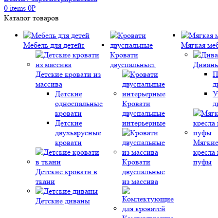
0
items
0
₽
Каталог товаров
Мебель для детей
Мягкая ме
Кровати
двуспальные
Диван
Детские кровати из
П
массива
д
Детские
У
односпальные
Кровати
д
кровати
двуспальные
Детские
интерьерные
двухъярусные
кровати
Мягки
кресла 
Кровати
пуфы
Детские кровати в
двуспальные
ткани
из массива
Детские диваны