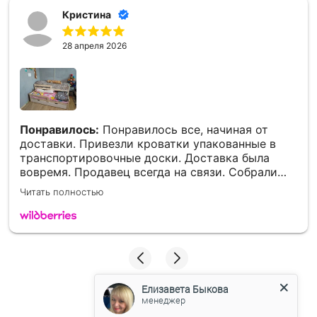
Кристина
28 апреля 2026
Понравилось:
Понравилось все, начиная от
доставки. Привезли кроватки упакованные в
транспортировочные доски. Доставка была
вовремя. Продавец всегда на связи. Собрали
конечно не быстро, все детали были в наличии.
Читать полностью
Кроватка отличная, деткам понравились очень
❤️
Спасибо огромное продавцу, за подарочки
отдельное спасибо. Если будем ещё заказывать
кровати, обязательно у вас. Дальнейшего вам
процветания ❤️
Елизавета Быкова
менеджер
Сделано на