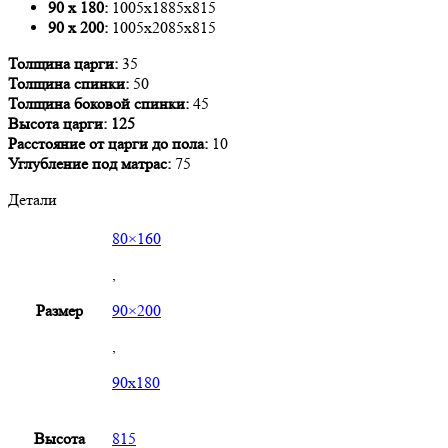
90 х 180:
1005x1885x815
90 х 200:
1005x2085x815
Толщина царги:
35
Толщина спинки:
50
Толщина боковой спинки:
45
Высота царги: 125
Расстояние от царги до пола:
10
Углубление под матрас:
75
Детали
80×160
,
Размер
90×200
,
90х180
Высота
815