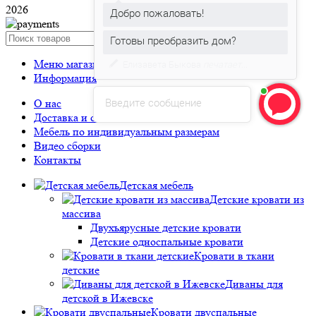
2026
Добро пожаловать!
Готовы преобразить дом?
Search
Меню магазина
Елизавета Быкова
печатает...
Информация
Введите сообщение
О нас
Доставка и оплата
Мебель по индивидуальным размерам
Видео сборки
Контакты
Детская мебель
Детские кровати из
массива
Двухъярусные детские кровати
Детские односпальные кровати
Кровати в ткани
детские
Диваны для
детской в Ижевске
Кровати двуспальные