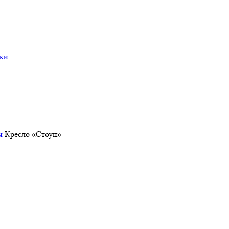
ки
фы
Кресло «Стоун»