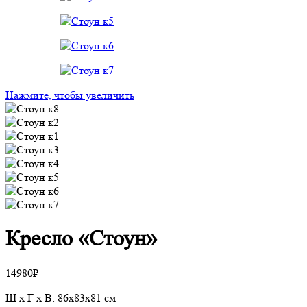
Нажмите, чтобы увеличить
Кресло «Стоун»
14980
₽
Ш х Г х В: 86х83х81 см