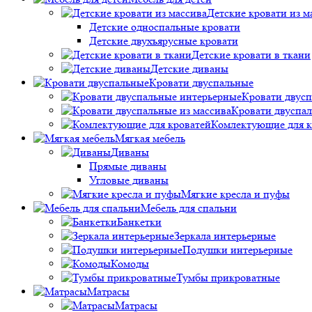
Детские кровати из м
Детские односпальные кровати
Детские двухъярусные кровати
Детские кровати в ткани
Детские диваны
Кровати двуспальные
Кровати двус
Кровати двуспал
Комлектующие для к
Мягкая мебель
Диваны
Прямые диваны
Угловые диваны
Мягкие кресла и пуфы
Мебель для спальни
Банкетки
Зеркала интерьерные
Подушки интерьерные
Комоды
Тумбы прикроватные
Матрасы
Матрасы