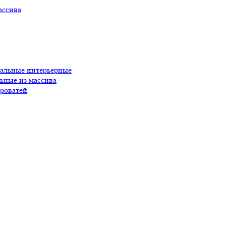
ассива
пальные интерьерные
ьные из массива
роватей