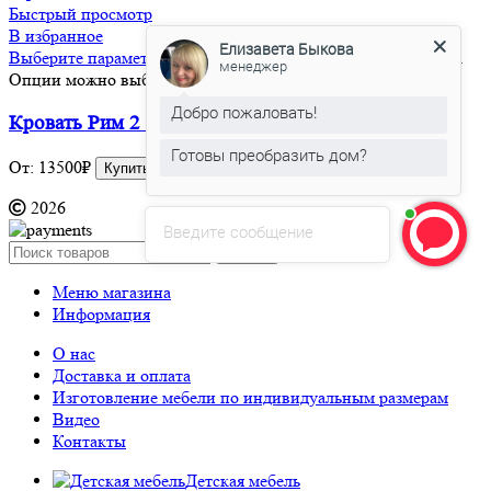
Быстрый просмотр
В избранное
Елизавета Быкова
Выберите параметры
Этот товар имеет несколько вариаций.
менеджер
Опции можно выбрать на странице товара.
Добро пожаловать!
Кровать Рим 2 (Односпальная)
Готовы преобразить дом?
От:
13500
₽
Купить в один клик
2026
Введите сообщение
Search
Меню магазина
Информация
О нас
Доставка и оплата
Изготовление мебели по индивидуальным размерам
Видео
Контакты
Детская мебель