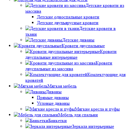
Детские кровати из
массива
Детские односпальные кровати
Детские двухъярусные кровати
Детские кровати в
ткани
Детские диваны
Кровати двуспальные
Кровати
двуспальные интерьерные
Кровати
двуспальные из массива
Комлектующие для
кроватей
Мягкая мебель
Диваны
Прямые диваны
Угловые диваны
Мягкие кресла и пуфы
Мебель для спальни
Банкетки
Зеркала интерьерные