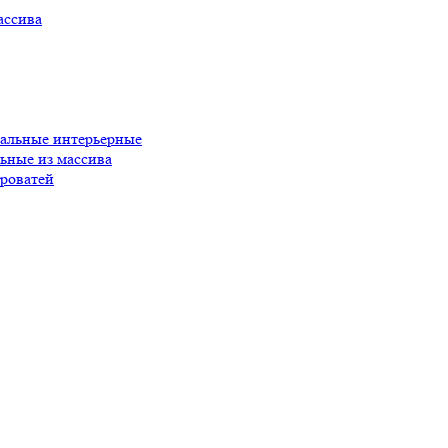
ассива
пальные интерьерные
ьные из массива
роватей