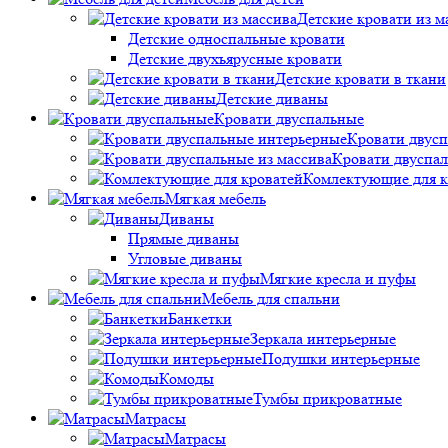
Детские кровати из м
Детские односпальные кровати
Детские двухъярусные кровати
Детские кровати в ткани
Детские диваны
Кровати двуспальные
Кровати двус
Кровати двуспал
Комлектующие для к
Мягкая мебель
Диваны
Прямые диваны
Угловые диваны
Мягкие кресла и пуфы
Мебель для спальни
Банкетки
Зеркала интерьерные
Подушки интерьерные
Комоды
Тумбы прикроватные
Матрасы
Матрасы