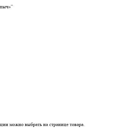
апыч»”
пции можно выбрать на странице товара.