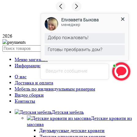
Елизавета Быкова
менеджер
Сделано на
Добро пожаловать!
2026
Готовы преобразить дом?
Search
Елизавета Быкова
печатает...
Меню магазина
Информация
Введите сообщение
О нас
Доставка и оплата
Мебель по индивидуальным размерам
Видео сборки
Контакты
Детская мебель
Детские кровати из
массива
Двухъярусные детские кровати
Детские односпальные кровати