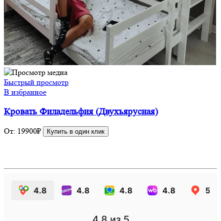
Быстрый просмотр
В избранное
Кровать Филадельфия (Двухъярусная)
От:
19900
₽
Купить в один клик
4.8
4.8
4.8
4.8
5.0
4.8
из 5