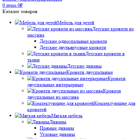
0
items
0
₽
Каталог товаров
Мебель для детей
Детские кровати из
массива
Детские односпальные кровати
Детские двухъярусные кровати
Детские кровати в
ткани
Детские диваны
Кровати двуспальные
Кровати
двуспальные интерьерные
Кровати
двуспальные из массива
Комлектующие для
кроватей
Мягкая мебель
Диваны
Прямые диваны
Угловые диваны