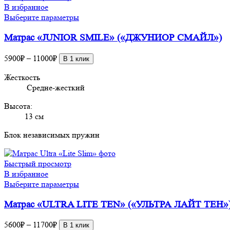
В избранное
Этот
Выберите параметры
товар
Матрас «JUNIOR SMILE» («ДЖУНИОР СМАЙЛ»)
имеет
несколько
Диапазон
вариаций.
5900
₽
–
11000
₽
В 1 клик
цен:
Опции
Жесткость
5900₽
можно
Средне-жесткий
–
выбрать
11000₽
на
Высота:
странице
13 см
товара.
Блок независимых пружин
Быстрый просмотр
В избранное
Этот
Выберите параметры
товар
Матрас «ULTRA LITE TEN» («УЛЬТРА ЛАЙТ ТЕН»
имеет
несколько
Диапазон
вариаций.
5600
₽
–
11700
₽
В 1 клик