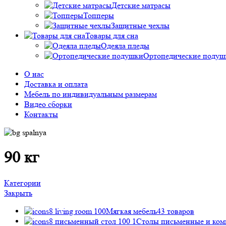
Детские матрасы
Топперы
Защитные чехлы
Товары для сна
Одеяла пледы
Ортопедические подуш
О нас
Доставка и оплата
Мебель по индивидуальным размерам
Видео сборки
Контакты
90 кг
Категории
Закрыть
Мягкая мебель
43 товаров
Столы пиcьменные и ко