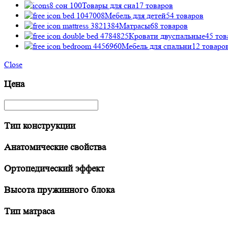
Товары для сна
17 товаров
Мебель для детей
54 товаров
Матрасы
68 товаров
Кровати двуспальные
45 тов
Мебель для спальни
12 товаро
Close
Цена
Тип конструкции
Анатомические свойства
Ортопедический эффект
Высота пружинного блока
Тип матраса