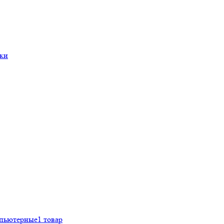
ки
мпьютерные
1 товар