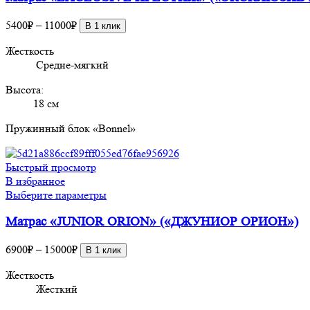
несколько
Диапазон
вариаций.
5400
₽
–
11000
₽
В 1 клик
цен:
Опции
Жесткость
5400₽
можно
Средне-мягкий
–
выбрать
11000₽
на
Высота:
странице
18 см
товара.
Пружинный блок «Bonnel»
Быстрый просмотр
В избранное
Этот
Выберите параметры
товар
Матрас «JUNIOR ORION» («ДЖУНИОР ОРИОН»)
имеет
несколько
Диапазон
вариаций.
6900
₽
–
15000
₽
В 1 клик
цен:
Опции
Жесткость
6900₽
можно
Жесткий
–
выбрать
15000₽
на