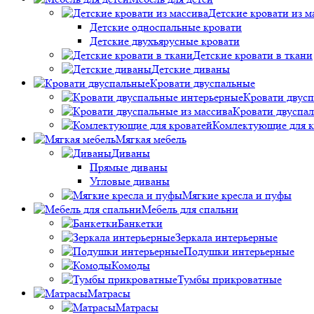
Детские кровати из м
Детские односпальные кровати
Детские двухъярусные кровати
Детские кровати в ткани
Детские диваны
Кровати двуспальные
Кровати двус
Кровати двуспал
Комлектующие для к
Мягкая мебель
Диваны
Прямые диваны
Угловые диваны
Мягкие кресла и пуфы
Мебель для спальни
Банкетки
Зеркала интерьерные
Подушки интерьерные
Комоды
Тумбы прикроватные
Матрасы
Матрасы