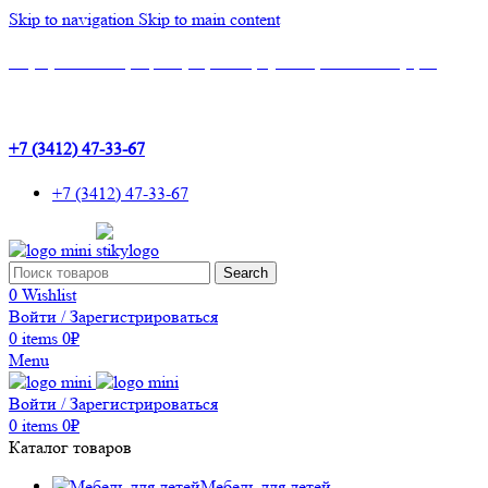
Skip to navigation
Skip to main content
Шоу-Рум: г.Ижевск, ТЦ Эльгрин, 4 этаж, офис 427, 10 лет Октября, 53
+7 (3412) 47-33-67
+7 (3412) 47-33-67
Search
0
Wishlist
Войти / Зарегистрироваться
0
items
0
₽
Menu
Войти / Зарегистрироваться
0
items
0
₽
Каталог товаров
Мебель для детей