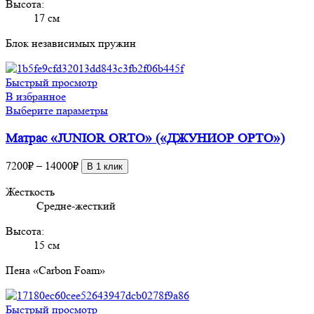
Высота:
странице
17 см
товара.
Блок независимых пружин
Быстрый просмотр
В избранное
Этот
Выберите параметры
товар
Матрас «JUNIOR ORTO» («ДЖУНИОР ОРТО»)
имеет
несколько
Диапазон
вариаций.
7200
₽
–
14000
₽
В 1 клик
цен:
Опции
Жесткость
7200₽
можно
Средне-жесткий
–
выбрать
14000₽
на
Высота:
странице
15 см
товара.
Пена «Carbon Foam»
Быстрый просмотр