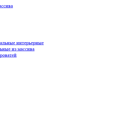
ассива
пальные интерьерные
ьные из массива
роватей