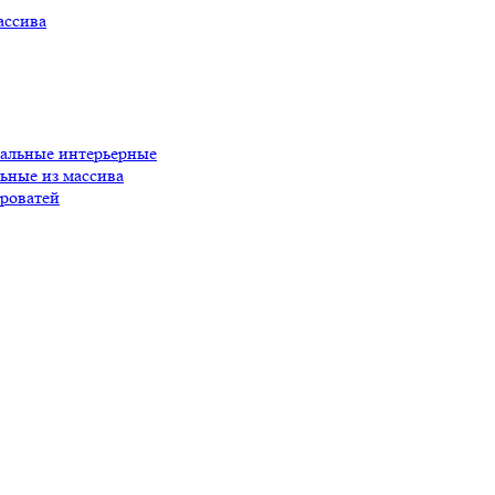
ассива
пальные интерьерные
ьные из массива
роватей