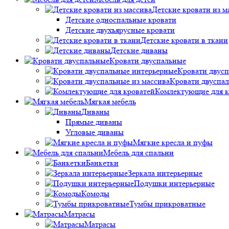
Детские кровати из м
Детские односпальные кровати
Детские двухъярусные кровати
Детские кровати в ткани
Детские диваны
Кровати двуспальные
Кровати двус
Кровати двуспал
Комлектующие для к
Мягкая мебель
Диваны
Прямые диваны
Угловые диваны
Мягкие кресла и пуфы
Мебель для спальни
Банкетки
Зеркала интерьерные
Подушки интерьерные
Комоды
Тумбы прикроватные
Матрасы
Матрасы