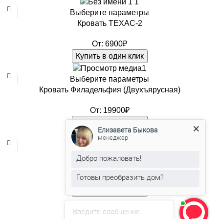
Выберите параметры
Кровать ТЕХАС-2
От:
6900
₽
Купить в один клик
Выберите параметры
Кровать Филадельфия (Двухъярусная)
От:
19900
₽
Купить в один клик
Елизавета Быкова
менеджер
Выберите параметры
Кровать чердак Оттава
Добро пожаловать!
Готовы преобразить дом?
От:
18600
₽
Купить в один клик
Введите сообщение