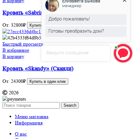
менеджер
В корзину
Кровать «Sabrina»
Добро пожаловать!
Готовы преобразить дом?
От:
32800
₽
Купить в один клик
Елизавета Быкова
печатает...
Быстрый просмотр
В избранное
Введите сообщение
В корзину
Кровать «Skandy» (Сканди)
От:
24300
₽
Купить в один клик
2026
Search
Меню магазина
Информация
О нас