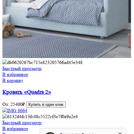
Быстрый просмотр
В избранное
В корзину
Кровать «Quadra 2»
От:
25400
₽
Купить в один клик
Быстрый просмотр
В избранное
Елизавета Быкова