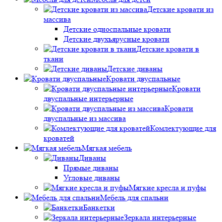
Детские кровати из
массива
Детские односпальные кровати
Детские двухъярусные кровати
Детские кровати в
ткани
Детские диваны
Кровати двуспальные
Кровати
двуспальные интерьерные
Кровати
двуспальные из массива
Комлектующие для
кроватей
Мягкая мебель
Диваны
Прямые диваны
Угловые диваны
Мягкие кресла и пуфы
Мебель для спальни
Банкетки
Зеркала интерьерные