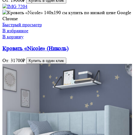
От:
19000
₽
Купить в один клик
Быстрый просмотр
В избранное
В корзину
Кровать «Nicole» (Николь)
От:
31700
₽
Купить в один клик