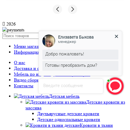
2026
Елизавета Быкова
Search
менеджер
Меню магазина
Добро пожаловать!
Информация
Готовы преобразить дом?
О нас
Доставка и оплата
Елизавета Быкова
печатает...
Мебель по индивидуальным размерам
Видео сборки
Введите сообщение
Контакты
Детская мебель
Детские кровати из
массива
Двухъярусные детские кровати
Детские односпальные кровати
Кровати в ткани