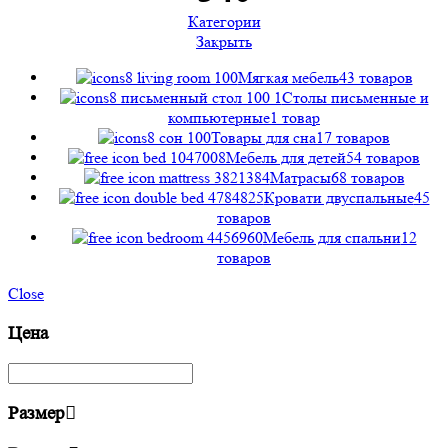
Категории
Закрыть
Мягкая мебель
43 товаров
Столы пиcьменные и
компьютерные
1 товар
Товары для сна
17 товаров
Мебель для детей
54 товаров
Матрасы
68 товаров
Кровати двуспальные
45
товаров
Мебель для спальни
12
товаров
Close
Цена
Размер