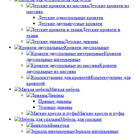
Детские кровати из
массива
Детские односпальные кровати
Детские двухъярусные кровати
Детские кровати в
ткани
Детские диваны
Кровати двуспальные
Кровати
двуспальные интерьерные
Кровати
двуспальные из массива
Комлектующие для
кроватей
Мягкая мебель
Диваны
Прямые диваны
Угловые диваны
Мягкие кресла и пуфы
Мебель для спальни
Банкетки
Зеркала интерьерные