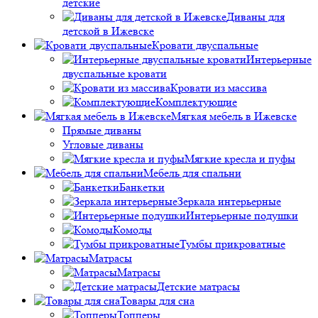
детские
Диваны для
детской в Ижевске
Кровати двуспальные
Интерьерные
двуспальные кровати
Кровати из массива
Комплектующие
Мягкая мебель в Ижевске
Прямые диваны
Угловые диваны
Мягкие кресла и пуфы
Мебель для спальни
Банкетки
Зеркала интерьерные
Интерьерные подушки
Комоды
Тумбы прикроватные
Матрасы
Матрасы
Детские матрасы
Товары для сна
Топперы