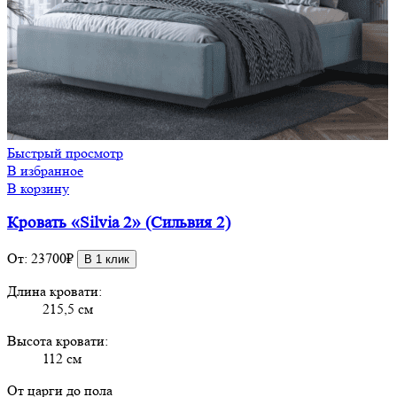
Быстрый просмотр
В избранное
В корзину
Кровать «Silvia 2» (Сильвия 2)
От:
23700
₽
В 1 клик
Длина кровати:
215,5 см
Высота кровати:
112 см
От царги до пола