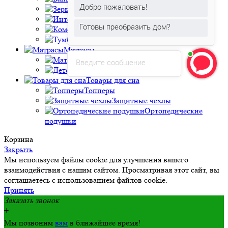
Добро пожаловать!
Зеркала интерьерные
Интерьерные подушки
Готовы преобразить дом?
Комоды
Тумбы прикроватные
Матрасы
Матрасы
Введите сообщение
Детские матрасы
Товары для сна
Топперы
Защитные чехлы
Ортопедические
подушки
Корзина
Закрыть
Мы используем файлы cookie для улучшения вашего
взаимодействия с нашим сайтом. Просматривая этот сайт, вы
соглашаетесь с использованием файлов cookie.
Принять
Заказать звонок
+
Мы позвоним
вам
в ближайшее время!