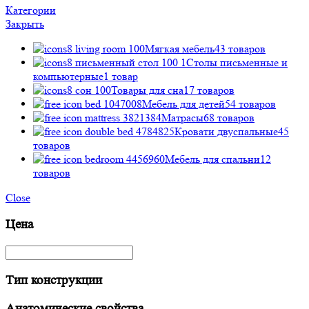
Категории
Закрыть
Мягкая мебель
43 товаров
Столы пиcьменные и
компьютерные
1 товар
Товары для сна
17 товаров
Мебель для детей
54 товаров
Матрасы
68 товаров
Кровати двуспальные
45
товаров
Мебель для спальни
12
товаров
Close
Цена
Тип конструкции
Анатомические свойства