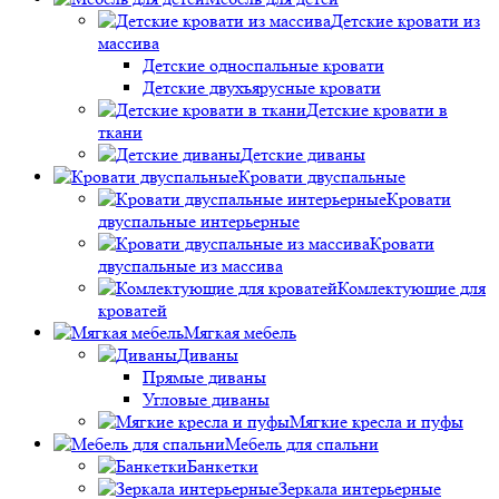
Детские кровати из
массива
Детские односпальные кровати
Детские двухъярусные кровати
Детские кровати в
ткани
Детские диваны
Кровати двуспальные
Кровати
двуспальные интерьерные
Кровати
двуспальные из массива
Комлектующие для
кроватей
Мягкая мебель
Диваны
Прямые диваны
Угловые диваны
Мягкие кресла и пуфы
Мебель для спальни
Банкетки
Зеркала интерьерные