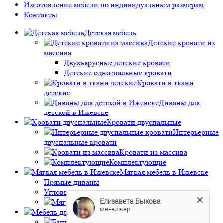
Изготовление мебели по индивидуальным размерам
Контакты
Детская мебель
Детские кровати из
массива
Двухъярусные детские кровати
Детские односпальные кровати
Кровати в ткани
детские
Диваны для
детской в Ижевске
Кровати двуспальные
Интерьерные
двуспальные кровати
Кровати из массива
Комплектующие
Мягкая мебель в Ижевске
Прямые диваны
Угловые диваны
Елизавета Быкова
Мягкие кресла и пуфы
менеджер
Мебель для спальни
Банкетки